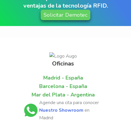
ventajas de la tecnología RFID.
Solicitar Demotec
Oficinas
Calle Glorieta de Quevedo, 28015. Piso 7. 1
Madrid - España
Puerta Derecha | Tel: +34 661 337 241
Barcelona - España
Carrer de Llull, 321. Piso 6, Oficina 608.
Mar del Plata - Argentina
3 de Febrero 4761, Mar del Plata, Argentina
Agende una cita para conocer
Nuestro Showroom
en
Madrid